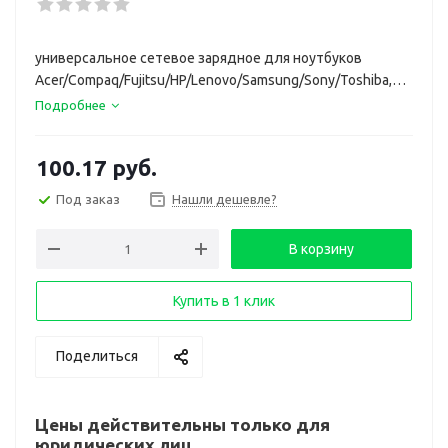
универсальное сетевое зарядное для ноутбуков
Acer/Compaq/Fujitsu/HP/Lenovo/Samsung/Sony/Toshiba,
65 Вт, 4.3 А, кабель 1.2 м, цвет черный
Подробнее
100.17
руб.
Под заказ
Нашли дешевле?
В корзину
Купить в 1 клик
Поделиться
Цены действительны только для
юридических лиц.