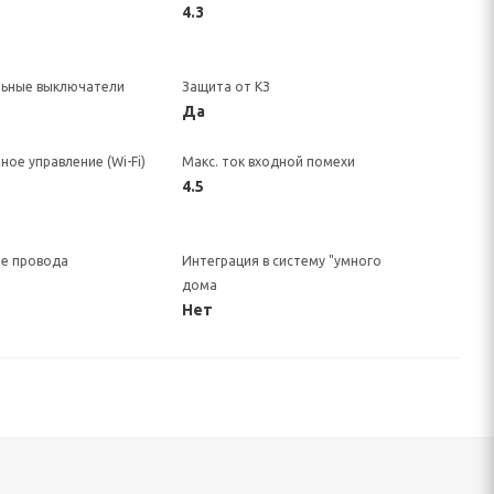
4.3
льные выключатели
Защита от КЗ
Да
ное управление (Wi-Fi)
Макс. ток входной помехи
4.5
е провода
Интеграция в систему "умного
дома
Нет