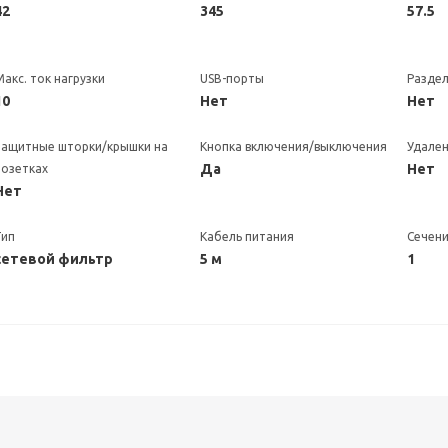
42
345
57.5
Макс. ток нагрузки
USB-порты
Разде
10
Нет
Нет
Защитные шторки/крышки на
Кнопка включения/выключения
Удален
Да
Нет
розетках
Нет
Тип
Кабель питания
Сечени
сетевой фильтр
5 м
1