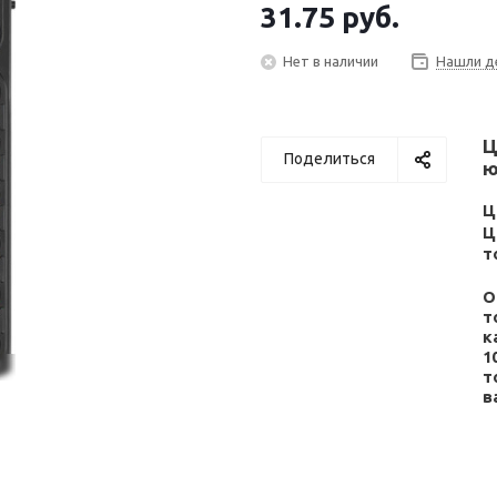
31.75
руб.
Нет в наличии
Нашли д
Ц
Поделиться
ю
Ц
Ц
т
О
т
к
1
т
в