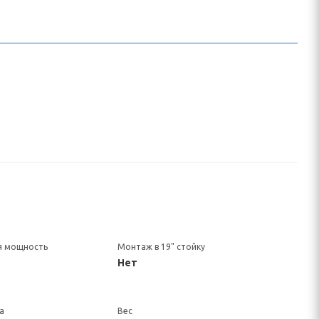
я мощность
Монтаж в 19" стойку
Нет
а
Вес