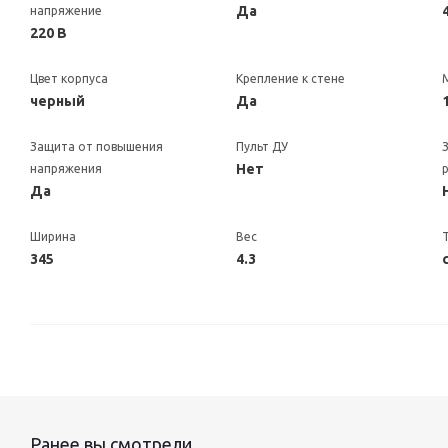
Да
напряжение
220 В
Цвет корпуса
Крепление к стене
черный
Да
Защита от повышения
Пульт ДУ
Нет
напряжения
Да
Ширина
Вес
345
4.3
Ранее вы смотрели