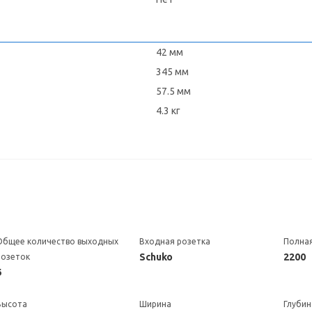
42 мм
345 мм
57.5 мм
4.3 кг
Общее количество выходных
Входная розетка
Полна
Schuko
2200
розеток
6
Высота
Ширина
Глубин