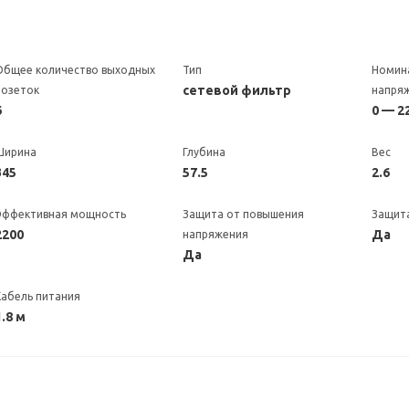
Общее количество выходных
Тип
Номин
сетевой фильтр
розеток
напря
6
0 — 2
Ширина
Глубина
Вес
345
57.5
2.6
Эффективная мощность
Защита от повышения
Защита
2200
Да
напряжения
Да
Кабель питания
1.8 м