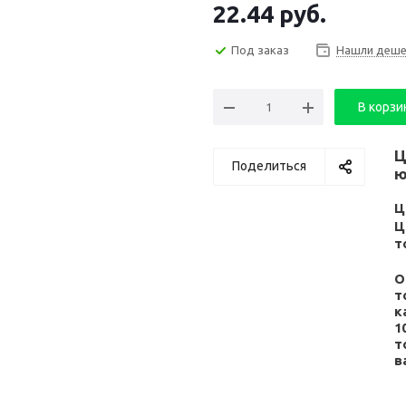
22.44
руб.
Под заказ
Нашли деше
В корзи
Ц
Поделиться
ю
Ц
Ц
т
О
т
к
1
т
в