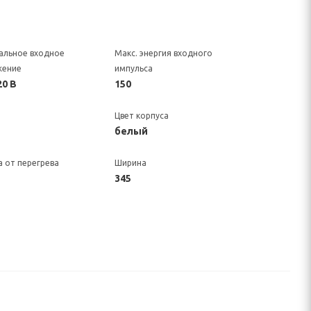
альное входное
Макс. энергия входного
жение
импульса
20 В
150
Цвет корпуса
белый
 от перегрева
Ширина
345