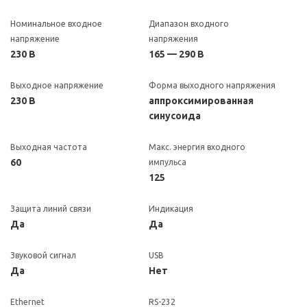
Номинальное входное
Диапазон входного
напряжение
напряжения
230 В
165 — 290 В
Выходное напряжение
Форма выходного напряжения
230 В
аппроксимированная
синусоида
Выходная частота
Макс. энергия входного
60
импульса
125
Защита линий связи
Индикация
Да
Да
Звуковой сигнал
USB
Да
Нет
Ethernet
RS-232