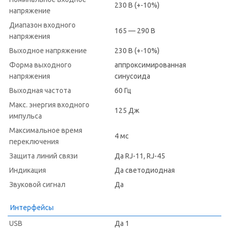
230 В (+-10%)
напряжение
Диапазон входного
165 — 290 В
напряжения
Выходное напряжение
230 В (+-10%)
Форма выходного
аппроксимированная
напряжения
синусоида
Выходная частота
60 Гц
Макс. энергия входного
125 Дж
импульса
Максимальное время
4 мс
переключения
Защита линий связи
Да RJ-11, RJ-45
Индикация
Да светодиодная
Звуковой сигнал
Да
Интерфейсы
USB
Да 1