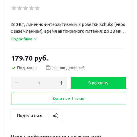
360 Вт, линейно-интерактивный, 3 розетки Schuko (евро
с заземлением), время автономного питания: до 28 мин
(при нагрузке 60 Вт)
Подробнее
179.70
руб.
Под заказ
Нашли дешевле?
В корзину
Купить в 1 клик
Поделиться
Цены действительны только для