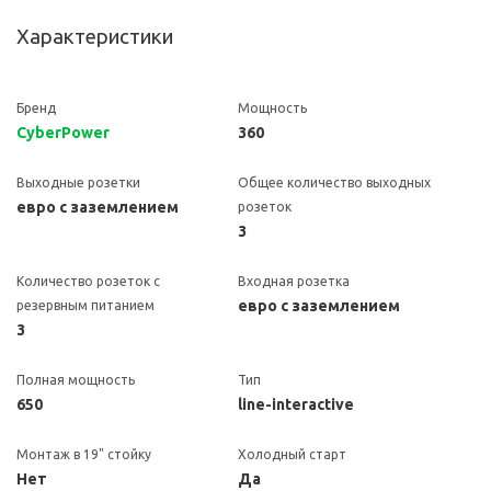
Характеристики
Бренд
Мощность
CyberPower
360
Выходные розетки
Общее количество выходных
евро с заземлением
розеток
3
Количество розеток с
Входная розетка
евро с заземлением
резервным питанием
3
Полная мощность
Тип
650
line-interactive
Монтаж в 19" стойку
Холодный старт
Нет
Да