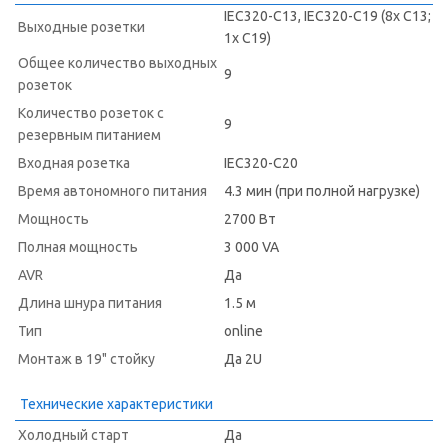
IEC320-C13, IEC320-C19 (8x C13;
Выходные розетки
1x C19)
Общее количество выходных
9
розеток
Количество розеток с
9
резервным питанием
Входная розетка
IEC320-C20
Время автономного питания
4.3 мин (при полной нагрузке)
Мощность
2700 Вт
Полная мощность
3 000 VA
AVR
Да
Длина шнура питания
1.5 м
Тип
online
Монтаж в 19" стойку
Да 2U
Технические характеристики
Холодный старт
Да