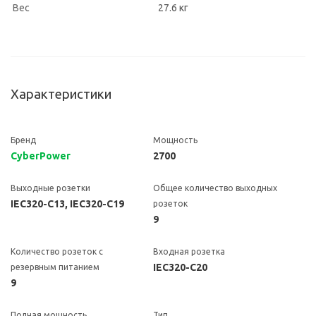
Вес
27.6 кг
Характеристики
Бренд
Мощность
CyberPower
2700
Выходные розетки
Общее количество выходных
IEC320-C13, IEC320-C19
розеток
9
Количество розеток с
Входная розетка
IEC320-C20
резервным питанием
9
Полная мощность
Тип