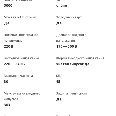
3000
online
Монтаж в 19" стойку
Холодный старт
Да
Да
Номинальное входное
Диапазон входного
напряжение
напряжения
220 В
190 — 300 В
Выходное напряжение
Форма выходного напряжения
220 — 240 В
чистая синусоида
Выходная частота
КПД
50
95
Макс. энергия входного
Защита линий связи
Да
импульса
363