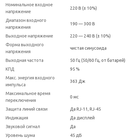
Номинальное входное
220 В (± 10%)
напряжение
Диапазон входного
190 — 300 В
напряжения
Выходное напряжение
220 — 240 В (± 10%)
Форма выходного
чистая синусоида
напряжения
Выходная частота
50 Гц (50/60 Гц, от батарей)
КПД
95 %
Макс. энергия входного
363 Дж
импульса
Максимальное время
0 мс
переключения
Защита линий связи
Да RJ-11, RJ-45
Индикация
Да дисплей
Звуковой сигнал
Да
Уровень шума
45 дБ