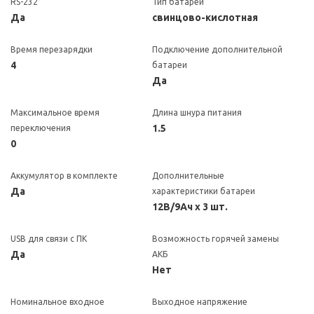
RS-232
Тип батареи
Да
свинцово-кислотная
Время перезарядки
Подключение дополнительной
4
батареи
Да
Максимальное время
Длина шнура питания
1.5
переключения
0
Аккумулятор в комплекте
Дополнительные
Да
характеристики батареи
12В/9Ач х 3 шт.
USB для связи с ПК
Возможность горячей замены
Да
АКБ
Нет
Номинальное входное
Выходное напряжение