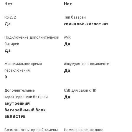
Нет
Нет
RS-232
Тип батареи
Да
свинцово-кислотная
Подключение дополнительной
AVR
Да
батареи
Да
Максимальное время
Аккумулятор в комплекте
Да
переключения
0
Дополнительные
USB для связи с ПК
Да
характеристики батареи
внутренний
батарейныый блок
SERBC196
Возможность горячей замены
Номинальное входное