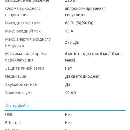
Выходное напряжение
230 В
Форма выходного
аппроксимированная
напряжения
синусоида
Выходная частота
60 Гц (50/60 Гц)
Макс. входной ток
15 А
Макс. энергия входного
273 Дж
импульса
Максимальное время
6 мс (cтандартно: 6 мс, 10 мс -
переключения
макс)
Защита линий связи
Нет
Индикация
Да светодиодная
Звуковой сигнал
Да
Уровень шума
40 дБ
Интерфейсы
USB
Нет
Ethernet
Нет