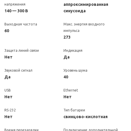
аппроксимированная
напряжения
140 — 300 В
синусоида
Выходная частота
Макс. энергия входного
60
импульса
273
Защита линий связи
Индикация
Нет
Да
Звуковой сигнал
Уровень шума
Да
40
USB
Ethernet
Нет
Нет
RS-232
Тип батареи
Нет
свинцово-кислотная
Время перезарядки
Подключение дополнительной