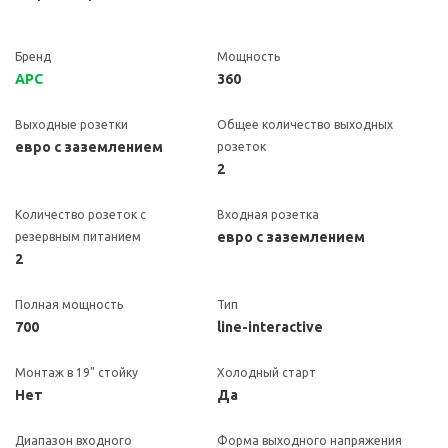
Бренд
Мощность
APC
360
Выходные розетки
Общее количество выходных
евро с заземлением
розеток
2
Количество розеток с
Входная розетка
евро с заземлением
резервным питанием
2
Полная мощность
Тип
700
line-interactive
Монтаж в 19" стойку
Холодный старт
Нет
Да
Диапазон входного
Форма выходного напряжения