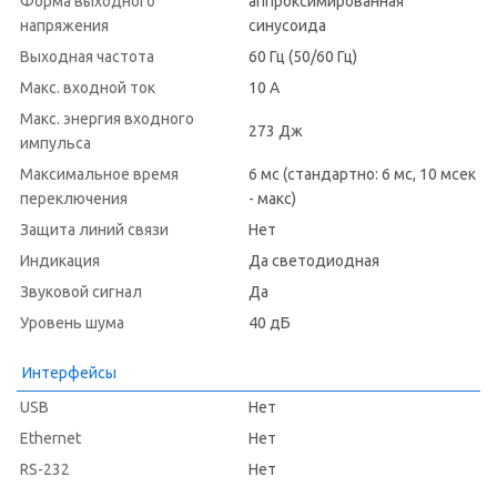
Форма выходного
аппроксимированная
напряжения
синусоида
Выходная частота
60 Гц (50/60 Гц)
Макс. входной ток
10 А
Макс. энергия входного
273 Дж
импульса
Максимальное время
6 мс (cтандартно: 6 мс, 10 мсек
переключения
- макс)
Защита линий связи
Нет
Индикация
Да светодиодная
Звуковой сигнал
Да
Уровень шума
40 дБ
Интерфейсы
USB
Нет
Ethernet
Нет
RS-232
Нет