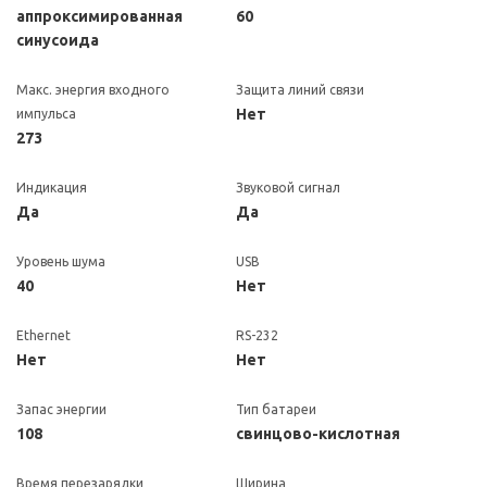
аппроксимированная
60
синусоида
Макс. энергия входного
Защита линий связи
Нет
импульса
273
Индикация
Звуковой сигнал
Да
Да
Уровень шума
USB
40
Нет
Ethernet
RS-232
Нет
Нет
Запас энергии
Тип батареи
108
свинцово-кислотная
Время перезарядки
Ширина