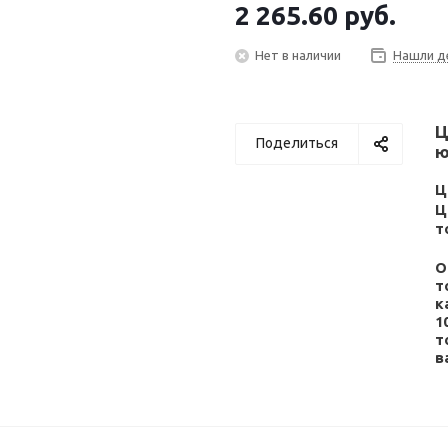
2 265.60
руб.
Нет в наличии
Нашли д
Ц
Поделиться
ю
Ц
Ц
т
О
т
к
1
т
в