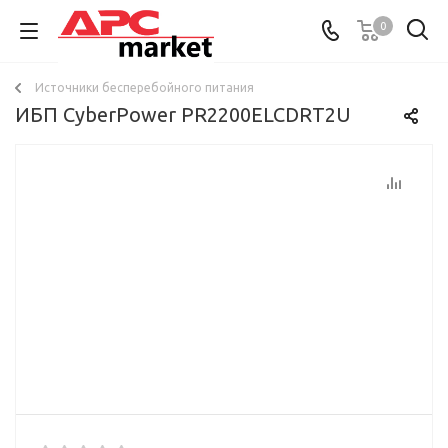
0
Источники бесперебойного питания
ИБП CyberPower PR2200ELCDRT2U