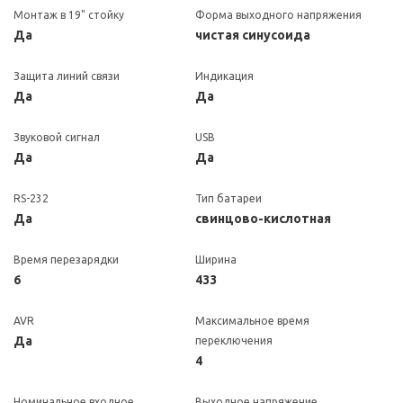
Монтаж в 19" стойку
Форма выходного напряжения
Да
чистая синусоида
Защита линий связи
Индикация
Да
Да
Звуковой сигнал
USB
Да
Да
RS-232
Тип батареи
Да
свинцово-кислотная
Время перезарядки
Ширина
6
433
AVR
Максимальное время
Да
переключения
4
Номинальное входное
Выходное напряжение