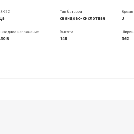
RS-232
Тип батареи
Время 
Да
свинцово-кислотная
3
Выходное напряжение
Высота
Ширин
230 В
148
362