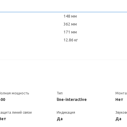
148 мм
362 мм
171 мм
12.86 кг
Полная мощность
Тип
Монтаж
500
line-interactive
Нет
Защита линий связи
Индикация
Звуков
Нет
Да
Да