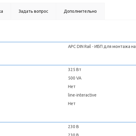
ка
Задать вопрос
Дополнительно
APC DIN Rail - ИБП для монтажа 
325 Вт
500 VA
Нет
line-interactive
Нет
230 В
230 В