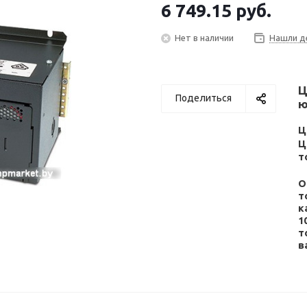
6 749.15
руб.
Нет в наличии
Нашли д
Ц
Поделиться
ю
Ц
Ц
т
О
т
к
1
т
в