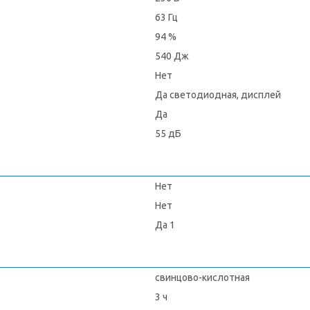
63 Гц
94 %
540 Дж
Нет
Да светодиодная, дисплей
Да
55 дБ
Нет
Нет
Да 1
свинцово-кислотная
3 ч