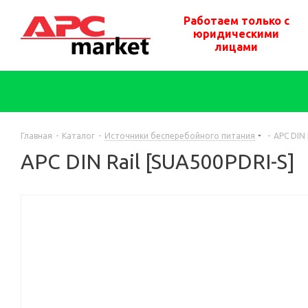
Работаем только с
юридическими
лицами
Главная
-
Каталог
-
Источники бесперебойного питания
-
APC DIN 
APC DIN Rail [SUA500PDRI-S]