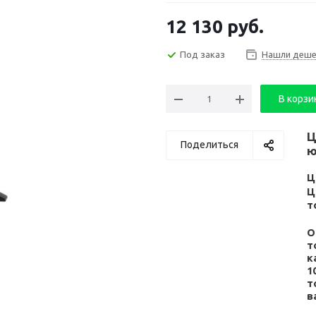
12 130
руб.
Под заказ
Нашли деше
В корзи
Ц
Поделиться
ю
Ц
Ц
т
О
т
к
1
т
в