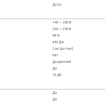
Да 2U
140 — 280 В
200 — 240 В
98 %
645 Дж
2 мс (до 4 мс)
Нет
Да дисплей
Да
55 дБ
Да
Да