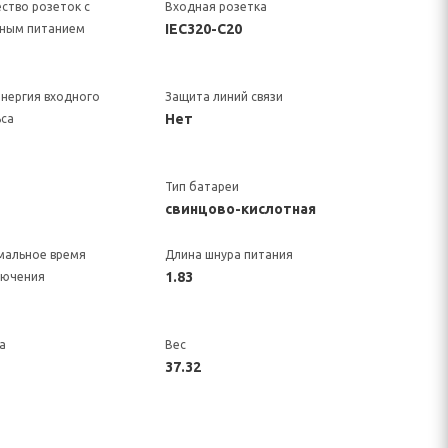
ство розеток с
Входная розетка
IEC320-C20
вным питанием
энергия входного
Защита линий связи
Нет
са
Тип батареи
свинцово-кислотная
мальное время
Длина шнура питания
1.83
лючения
а
Вес
37.32