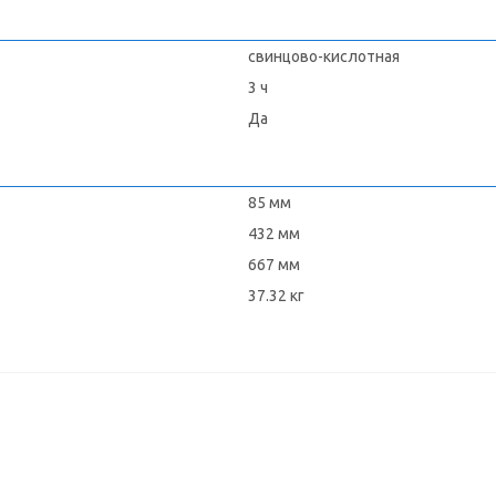
свинцово-кислотная
3 ч
Да
85 мм
432 мм
667 мм
37.32 кг