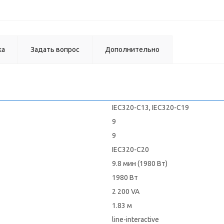
ка
Задать вопрос
Дополнительно
IEC320-C13, IEC320-C19
9
9
IEC320-C20
9.8 мин (1980 Вт)
1980 Вт
2 200 VA
1.83 м
line-interactive