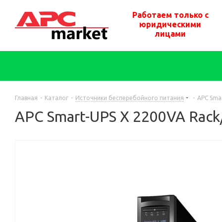
Работаем только с
юридическими
лицами
Главная
-
Каталог
-
Источники бесперебойного питания
-
APC Sma
APC Smart-UPS X 2200VA Rac