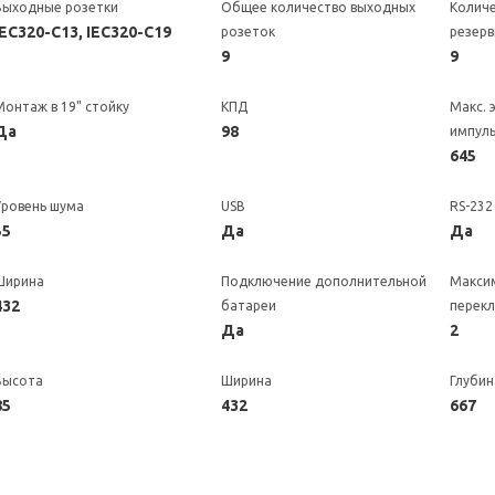
Выходные розетки
Общее количество выходных
Количе
IEC320-C13, IEC320-C19
розеток
резер
9
9
Монтаж в 19" стойку
КПД
Макс. 
Да
98
импуль
645
Уровень шума
USB
RS-232
55
Да
Да
Ширина
Подключение дополнительной
Макси
432
батареи
перек
Да
2
Высота
Ширина
Глубин
85
432
667