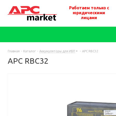
Работаем только с
юридическими
лицами
Главная
-
Каталог
-
Аккумуляторы для ИБП
-
APC RBC32
APC RBC32