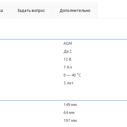
ка
Задать вопрос
Дополнительно
AGM
Да 2
12 В
7 А·ч
0 — 40 °C
5 лет
149 мм
64 мм
197 мм