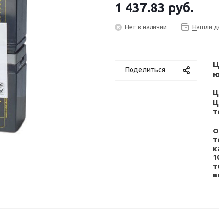
1 437.83
руб.
Нет в наличии
Нашли д
Ц
Поделиться
ю
Ц
Ц
т
О
т
к
1
т
в