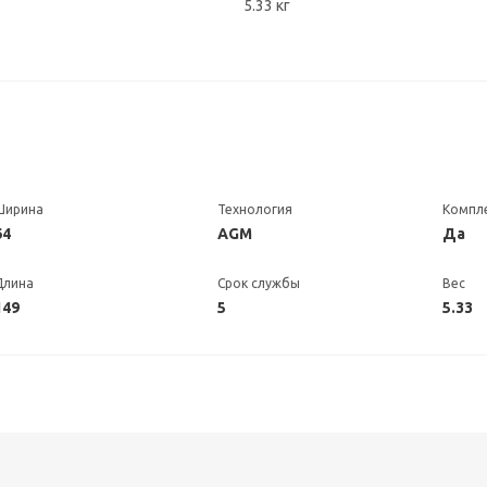
5.33 кг
Ширина
Технология
Компл
64
AGM
Да
Длина
Срок службы
Вес
149
5
5.33